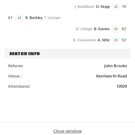
J. Maddison
O. Skipp
76'
81'
R. Barkley
T. Lockyer
D. Udogie
B. Davies
82'
D. Kulusevski
A. Véliz
92'
MATCH INFO
Referee:
John Brooks
Venue :
Kenilworth Road
Attendance:
10929
Close window