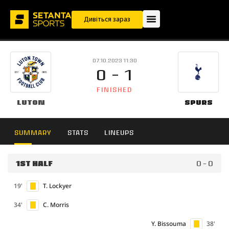
Дивіться зараз
07.10.2023 11:30
0 - 1
FINISHED
Luton
Spurs
SUMMARY
STATS
LINEUPS
1ST HALF
0 - 0
19'
T. Lockyer
34'
C. Morris
Y. Bissouma
38'