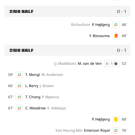
2ND HALF
0 - 1
Richarlison
P. Højbjerg
46'
Y. Bissouma
49'
2ND HALF
0 - 1
(J. Maddison)
M. van de Ven
52'
0 - 1
59'
T. Mengi
M. Andersen
66'
L. Berry
J. Brown
67'
T. Chong
P. Mpanzu
67'
C. Woodrow
E. Adebayo
P. Højbjerg
68'
Son Heung-Min
Emerson Royal
76'