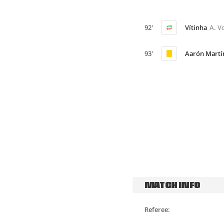
92'
Vítinha
A. V
93'
Aarón Martí
MATCH INFO
Referee: