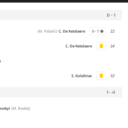
0 - 1
(M. Pašalić)
C. De Ketelaere
0 - 1
22'
C. De Ketelaere
24'
n
S. Kolašinac
32'
1 - 4
ovskyi
(M. Badelj)