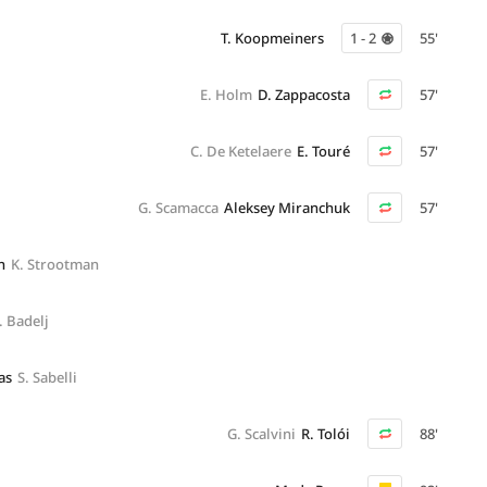
T. Koopmeiners
1 - 2
55'
E. Holm
D. Zappacosta
57'
C. De Ketelaere
E. Touré
57'
G. Scamacca
Aleksey Miranchuk
57'
n
K. Strootman
 Badelj
as
S. Sabelli
G. Scalvini
R. Tolói
88'