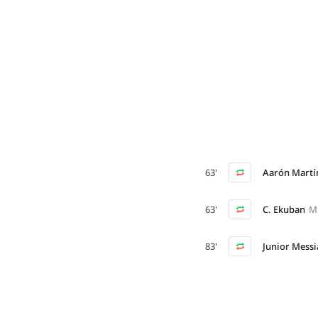
63'
Aarón Martí
63'
C. Ekuban
M.
83'
Junior Messi