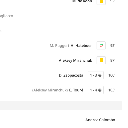
M. de Roon
92'
ogliacco
n
M. Ruggeri
H. Hateboer
95'
Aleksey Miranchuk
97'
D. Zappacosta
1 - 3
100'
(Aleksey Miranchuk)
E. Touré
1 - 4
103'
Andrea Colombo