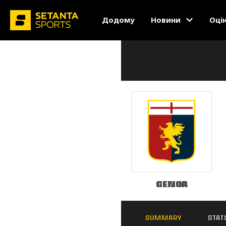
Додому
Новини
Оці
Genoa
SUMMARY
STAT