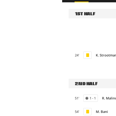
1ST HALF
24'
K. Strootma
2ND HALF
51'
1 - 1
R. Malin
54'
M. Bani