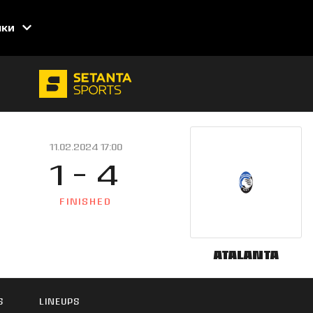
нки
11.02.2024 17:00
1 - 4
FINISHED
Atalanta
S
LINEUPS