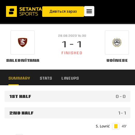
Дивіться зараз
28.08.2023 16:30
1 - 1
FINISHED
Salernitana
Udinese
SUMMARY
STATS
LINEUPS
1ST HALF
0 - 0
2ND HALF
1 - 1
S. Lovrić
49'