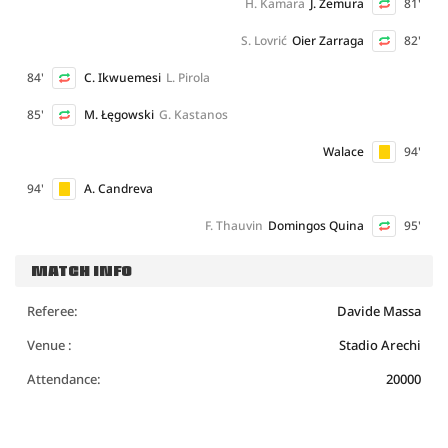
H. Kamara
J. Zemura
81'
S. Lovrić
Oier Zarraga
82'
84'
C. Ikwuemesi
L. Pirola
85'
M. Łęgowski
G. Kastanos
Walace
94'
94'
A. Candreva
F. Thauvin
Domingos Quina
95'
MATCH INFO
Referee:
Davide Massa
Venue :
Stadio Arechi
Attendance:
20000