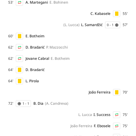
53'
A. Martegani
E. Bohinen
C. Kabasele
55'
(L. Lucca)
L. Samardžić
57'
0 - 1
60'
E. Botheim
62'
D. Bradarić
P. Mazzocchi
62'
Jovane Cabral
E. Botheim
64'
D. Bradarić
64'
L. Pirola
João Ferreira
70'
72'
B. Dia
(A. Candreva)
1 - 1
L. Lucca
I. Success
75'
João Ferreira
F. Ebosele
75'