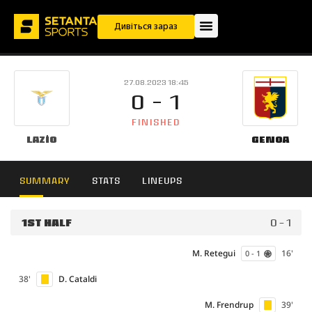
Дивіться зараз
27.08.2023 18:45
0 - 1
FINISHED
Lazio
Genoa
SUMMARY
STATS
LINEUPS
1ST HALF
0 - 1
M. Retegui
16'
0 - 1
38'
D. Cataldi
M. Frendrup
39'