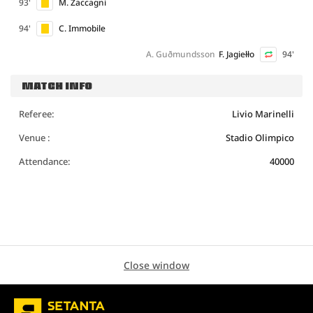
93'
M. Zaccagni
94'
C. Immobile
A. Guðmundsson
F. Jagiełło
94'
MATCH INFO
Referee:
Livio Marinelli
Venue :
Stadio Olimpico
Attendance:
40000
Close window