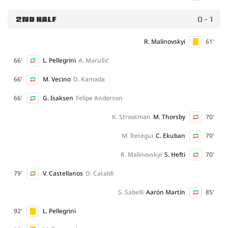
2ND HALF
0 - 1
R. Malinovskyi
61'
66'
L. Pellegrini
A. Marušić
66'
M. Vecino
D. Kamada
66'
G. Isaksen
Felipe Anderson
K. Strootman
M. Thorsby
70'
M. Retegui
C. Ekuban
70'
R. Malinovskyi
S. Hefti
70'
79'
V. Castellanos
D. Cataldi
S. Sabelli
Aarón Martín
85'
92'
L. Pellegrini