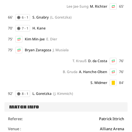
Lee Jae-Sung
M. Richter
65'
66'
S. Gnabry
(L. Goretzka)
6 - 1
70'
H. Kane
7 - 1
75'
Kim Min-Jae
E. Dier
75'
Bryan Zaragoza
J. Musiala
T. Krauß
D. da Costa
76'
B. Gruda
A. Hanche-Olsen
76'
S. Widmer
84'
92'
L. Goretzka
(J. Kimmich)
8 - 1
MATCH INFO
Referee:
Patrick Ittrich
Venue :
Allianz Arena