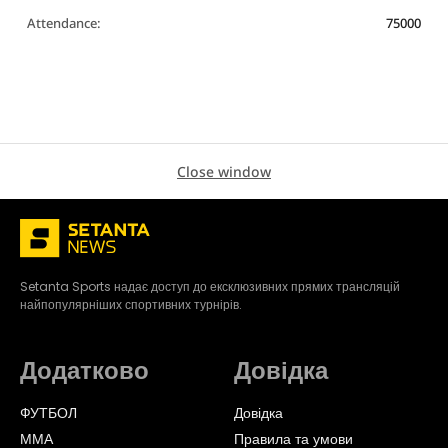
Attendance:
75000
Close window
Setanta Sports надає доступ до ексклюзивних прямих трансляцій
найпопулярніших спортивних турнірів.
Додатково
Довідка
ФУТБОЛ
Довідка
ММА
Правила та умови