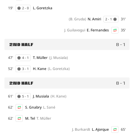
19'
L. Goretzka
2 - 0
(B. Gruda)
N. Amiri
31'
2 - 1
J. Guilavogui
E. Fernandes
35'
2ND HALF
8 - 1
47'
T. Müller
(J. Musiala)
4 - 1
52'
H. Kane
(L. Goretzka)
3 - 1
2ND HALF
8 - 1
61'
J. Musiala
(H. Kane)
5 - 1
62'
S. Gnabry
L. Sané
62'
M. Tel
T. Müller
J. Burkardt
L. Ajorque
65'