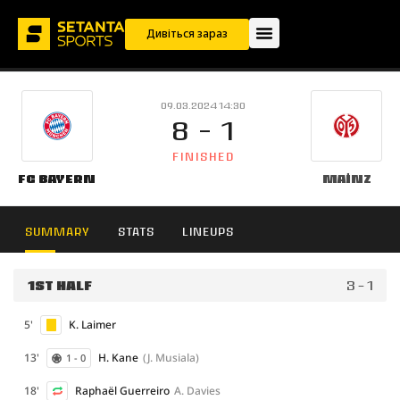
Дивіться зараз
09.03.2024 14:30
8 - 1
FINISHED
FC Bayern
Mainz
SUMMARY
STATS
LINEUPS
1ST HALF
3 - 1
5'
K. Laimer
13'
H. Kane
(J. Musiala)
1 - 0
18'
Raphaël Guerreiro
A. Davies