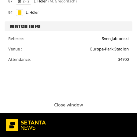
87'
L. Höler
(M. Gregoritsch)
2 - 2
94'
L. Höler
MATCH INFO
Referee:
Sven Jablonski
Venue :
Europa-Park Stadion
Attendance:
34700
Close window