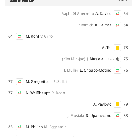
2ND HALF
2 - 2
Raphaël Guerreiro
A. Davies
64'
J. Kimmich
K. Laimer
64'
64'
M. Röhl
V. Grifo
M. Tel
73'
(Kim Min-Jae)
J. Musiala
75'
1 - 2
T. Müller
E. Choupo-Moting
76'
77'
M. Gregoritsch
R. Sallai
77'
N. Weißhaupt
R. Doan
A. Pavlović
79'
J. Musiala
D. Upamecano
83'
85'
M. Philipp
M. Eggestein