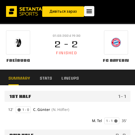
Дивіться зараз
01.03.2024 19:30
2 - 2
FINISHED
Freiburg
FC Bayern
SUMMARY
STATS
LINEUPS
1ST HALF
1 - 1
12'
C. Günter
(N. Höfler)
1 - 0
M. Tel
35'
1 - 1