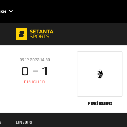
нки
09.12.2023 14:30
0 - 1
FINISHED
Freiburg
S
LINEUPS