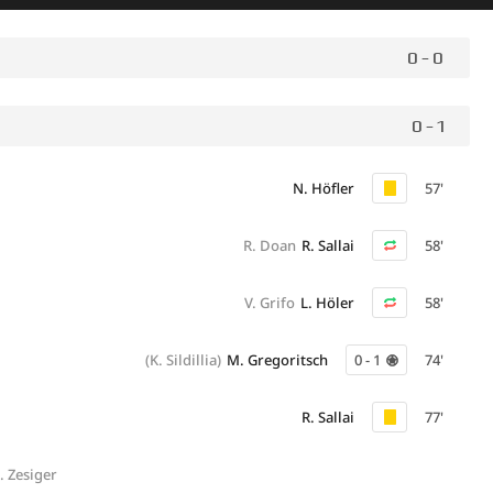
0 - 0
0 - 1
N. Höfler
57'
R. Doan
R. Sallai
58'
V. Grifo
L. Höler
58'
(K. Sildillia)
M. Gregoritsch
0 - 1
74'
R. Sallai
77'
. Zesiger