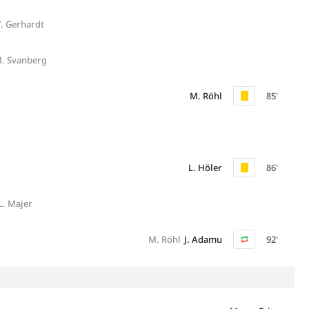
Y. Gerhardt
. Svanberg
M. Röhl
85'
L. Höler
86'
L. Majer
M. Röhl
J. Adamu
92'