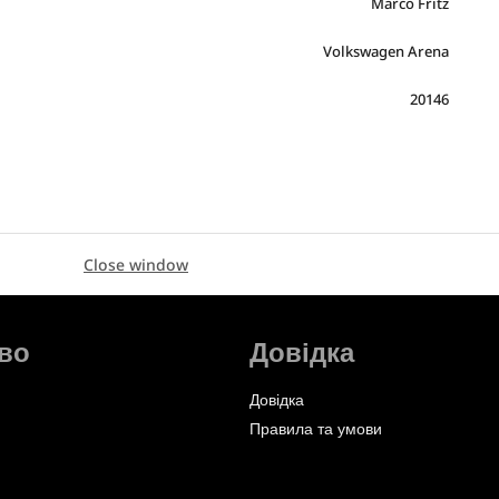
Marco Fritz
Volkswagen Arena
20146
Close window
во
Довідка
Довідка
Правила та умови