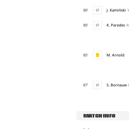
80'
J. Kamiński
80'
K. Paredes
M
85'
M. Arnold
87'
S. Bornauw
MATCH INFO