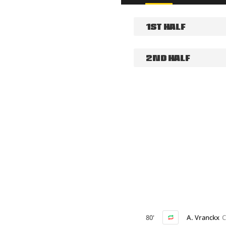
1ST HALF
2ND HALF
80'
A. Vranckx
C