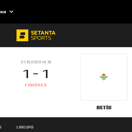
нки
21.10.2023 14:15
1 - 1
FINISHED
Betis
S
LINEUPS