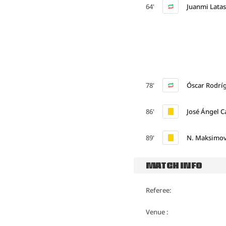
64'
Juanmi Lata
78'
Óscar Rodrí
86'
José Ángel 
89'
N. Maksimov
MATCH INFO
Referee:
Venue :