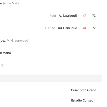
sa
Jaime Mata
Rodri
A. Ezzalzouli
72'
A. Diao
Luiz Henrique
72'
guez
M. Greenwood
Carmona
ić
César Soto Grado
Estadio Coliseum