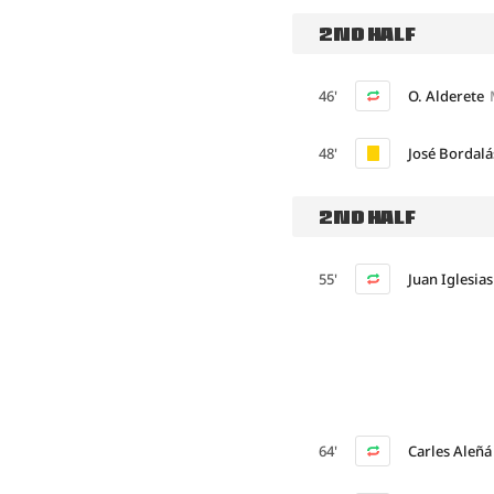
2ND HALF
46'
O. Alderete
48'
José Bordalá
2ND HALF
55'
Juan Iglesias
64'
Carles Aleñá