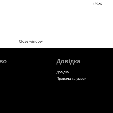
13926
Close window
во
Довідка
Довідка
Правила та умови