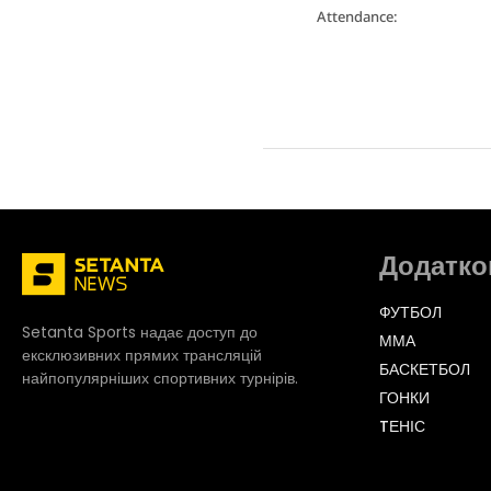
Attendance:
Додатко
ФУТБОЛ
Setanta Sports надає доступ до
ММА
ексклюзивних прямих трансляцій
БАСКЕТБОЛ
найпопулярніших спортивних турнірів.
ГОНКИ
TЕНІС