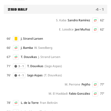
2ND HALF
4 - 1
S. Kaba
Sandro Ramírez
62'
E. Loiodice
Javi Muñoz
62'
66'
J. Strand Larsen
66'
J. Bamba
W. Swedberg
67'
T. Douvikas
J. Strand Larsen
71'
T. Douvikas
(Iago Aspas)
3 - 1
76'
Iago Aspas
(T. Douvikas)
4 - 1
M. Perrone
Pejiño
77'
M. El Haddadi
Fabio González
77'
78'
L. de la Torre
Fran Beltrán