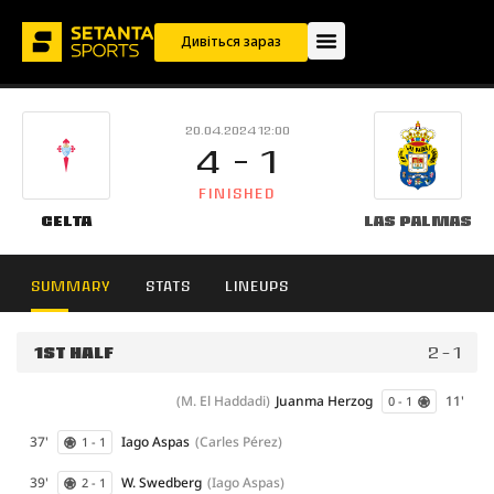
Дивіться зараз
20.04.2024 12:00
4 - 1
FINISHED
Celta
Las Palmas
SUMMARY
STATS
LINEUPS
1ST HALF
2 - 1
(M. El Haddadi)
Juanma Herzog
11'
0 - 1
37'
Iago Aspas
(Carles Pérez)
1 - 1
39'
W. Swedberg
(Iago Aspas)
2 - 1