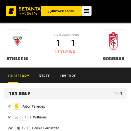
Дивіться зараз
19.04.2024 19:00
1 - 1
FINISHED
Athletic
Granada
SUMMARY
STATS
LINEUPS
1ST HALF
1 - 1
4'
Aitor Paredes
6'
I. Williams
0 - 1
24'
Gorka Guruzeta
1 - 1