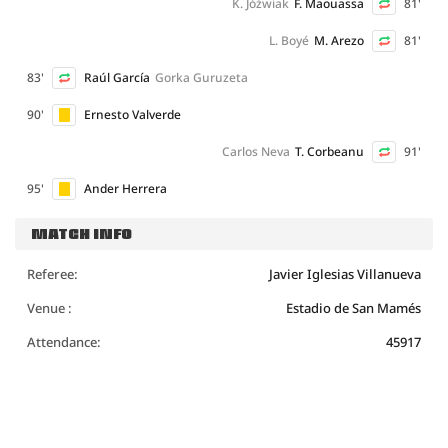
K. Jóźwiak
F. Maouassa
81'
L. Boyé
M. Arezo
81'
83'
Raúl García
Gorka Guruzeta
90'
Ernesto Valverde
Carlos Neva
T. Corbeanu
91'
95'
Ander Herrera
MATCH INFO
Referee:
Javier Iglesias Villanueva
Venue :
Estadio de San Mamés
Attendance:
45917