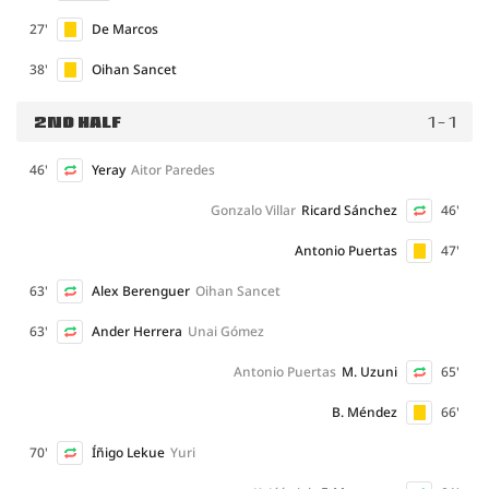
27'
De Marcos
38'
Oihan Sancet
2ND HALF
1 - 1
46'
Yeray
Aitor Paredes
Gonzalo Villar
Ricard Sánchez
46'
Antonio Puertas
47'
63'
Alex Berenguer
Oihan Sancet
63'
Ander Herrera
Unai Gómez
Antonio Puertas
M. Uzuni
65'
B. Méndez
66'
70'
Íñigo Lekue
Yuri