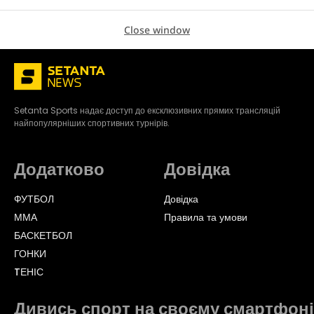
Close window
Setanta Sports надає доступ до ексклюзивних прямих трансляцій
найпопулярніших спортивних турнірів.
Додатково
Довідка
ФУТБОЛ
Довідка
ММА
Правила та умови
БАСКЕТБОЛ
ГОНКИ
TЕНІС
Дивись спорт на своєму смартфоні