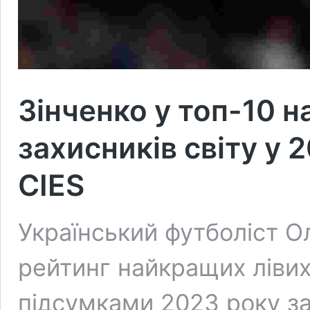
Зінченко у топ-10 
захисників світу у 
CIES
Український футболіст О
рейтинг найкращих лівих 
підсумками 2023 року з