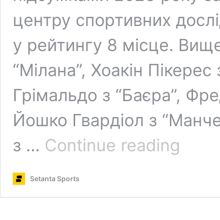
центру спортивних дослі
у рейтингу 8 місце. Вищ
“Мілана”, Хоакін Пікерес
Грімальдо з “Баєра”, Фре
Йошко Гвардіол з “Манче
Зінченко
з …
Continue reading
у
топ-10
найкращих
Setanta Sports
лівих
захисників
світу
у
2023