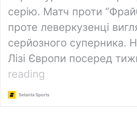
серію. Матч проти “Фра
проте леверкузенці вигл
серйозного суперника. Н
Лізі Європи посеред тиж
Результати
reading
9
туру
Бундесліги:
Setanta Sports
“Баварія”
забила
8,
“Штутгарт”
програв