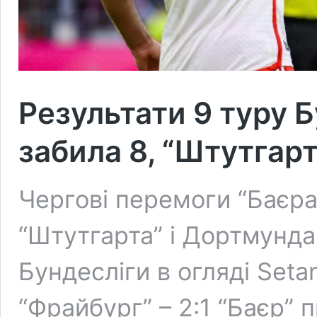
Результати 9 туру Б
забила 8, “Штутгар
Чергові перемоги “Баєра” 
“Штутгарта” і Дортмунда 
Бундесліги в огляді Setan
“Фрайбург” – 2:1 “Баєр”