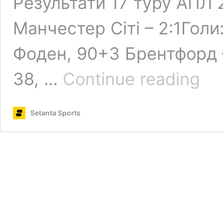
Результати 17 туру АПЛ 2
Манчестер Сіті – 2:1Голи
Фоден, 90+3 Брентфорд –
Резул
38, …
Continue reading
17
туру
АПЛ:
Setanta Sports
Лівер
розби
Тотте
Ман
Сіті
прогр