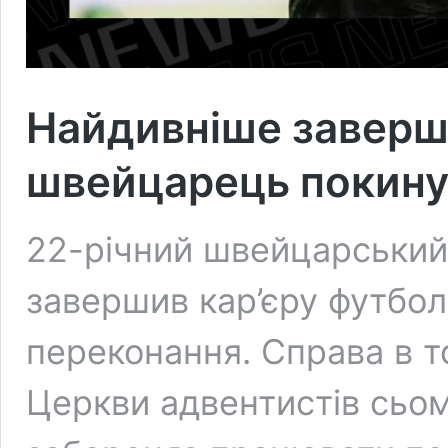
Найдивніше заверше
швейцарець покинув
22-річний швейцарський
завершив кар’єру футболі
переконання. Справа в 
Церкви адвентистів сьом