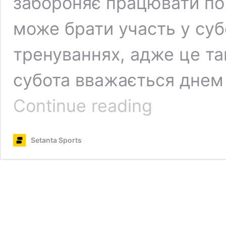
забороняє працювати по 
може брати участь у суб
тренуваннях, адже це тако
субота вважається днем ​
Найдивніше
Continue reading
завершення
кар’єри:
швейцарець
Setanta Sports
покинув
футбол
через
віру