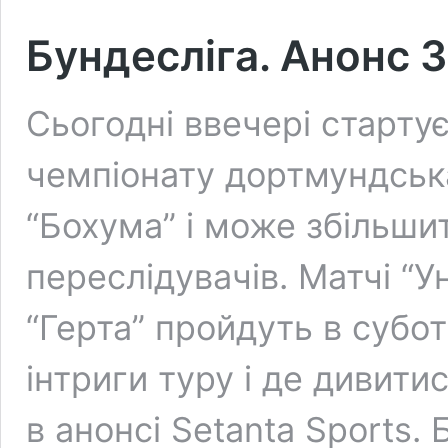
Бундесліга. Анонс 3
Сьогодні ввечері стартує
чемпіонату дортмундська 
“Бохума” і може збільшит
переслідувачів. Матчі “Ун
“Герта” пройдуть в субот
інтриги туру і де дивити
в анонсі Setanta Sports.