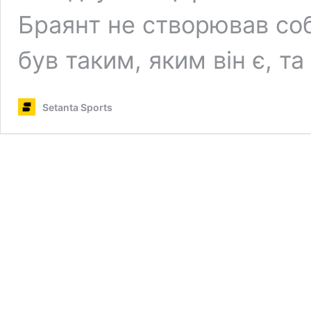
Браянт не створював соб
був таким, яким він є, т
Setanta Sports