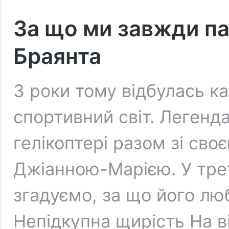
За що ми завжди па
Браянта
3 роки тому відбулась к
спортивний світ. Легенд
гелікоптері разом зі св
Джіанною-Марією. У тре
згадуємо, за що його лю
Непідкупна щирість На ві