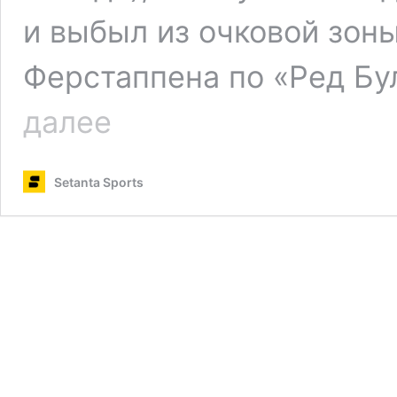
и выбыл из очковой зон
Ферстаппена по «Ред Бу
«Мы
далее
получили
сотни
сообщений».
Setanta Sports
Ферстаппен
–
об
ошибке
Хэмилтона
в
Баку