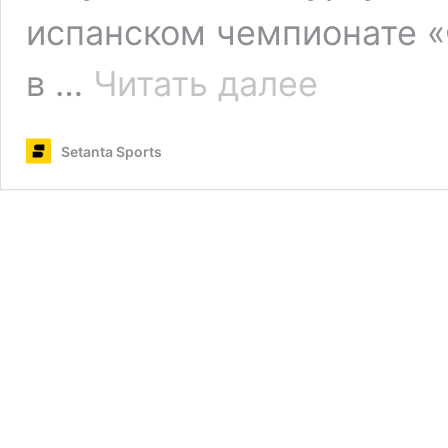
испанском чемпионате «
Куртуа
в …
Читать далее
создаст
команду
в
Setanta Sports
«Формула-4»