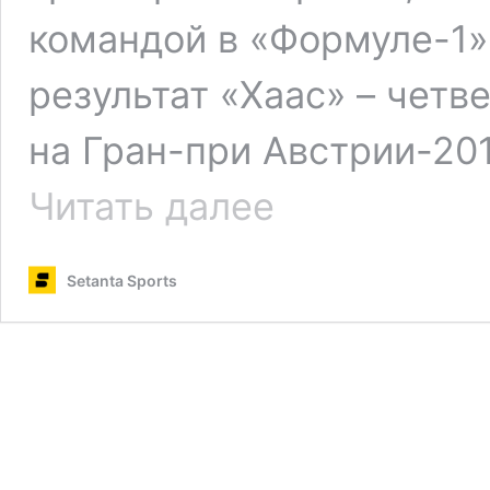
командой в «Формуле-1»
результат «Хаас» – чет
на Гран-при Австрии-20
«Хаас»
Читать далее
покинул
руководитель
команды
Setanta Sports
Гюнтер
Штайнер