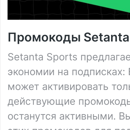
Промокоды Setanta
Setanta Sports предлаг
экономии на подписках:
может активировать тол
действующие промокод
останутся активными. В