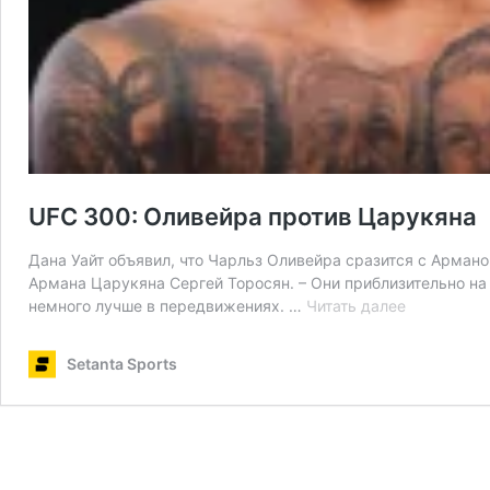
UFC 300: Оливейра против Царукяна
Дана Уайт объявил, что Чарльз Оливейра сразится с Арманом
Армана Царукяна Сергей Торосян. – Они приблизительно на
UFC
немного лучше в передвижениях. …
Читать далее
300:
Оливейра
Setanta Sports
против
Царукяна