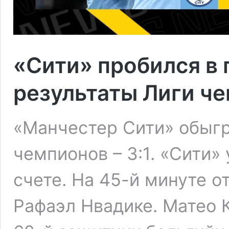
«Сити» пробился в 
результаты Лиги ч
«Манчестер Сити» обыгр
чемпионов – 3:1. «Сити»
счете. На 45-й минуте о
Рафаэл Нвадике. Матео К