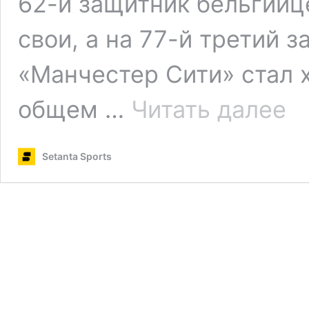
62-й защитник бельгийц
свои, а на 77-й третий 
«Манчестер Сити» стал 
«Си
общем …
Читать далее
про
в
пле
Setanta Sports
офф
и
дру
рез
Лиг
чем