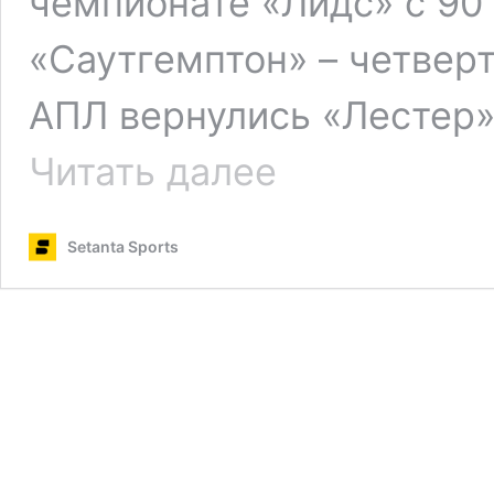
чемпионате «Лидс» с 90
«Саутгемптон» – четверт
АПЛ вернулись «Лестер»
«Саутгемптон»
Читать далее
вернулся
в
АПЛ
Setanta Sports