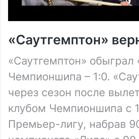
«Саутгемптон» вер
«Саутгемптон» обыграл 
Чемпионшипа – 1:0. «Са
через сезон после выле
клубом Чемпионшипа с 
Премьер-лигу, набрав 9