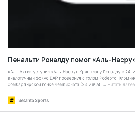
Пенальти Роналду помог «Аль-Насру»
«Аль-Ахли» уступил «Аль-Насру» Криштиану Роналду в 24-м 
аналогичный фокус ВАР провернул с голом Роберто Фирмино
бомбардирской гонке чемпионата (23 мяча), …
Читать далее
Setanta Sports