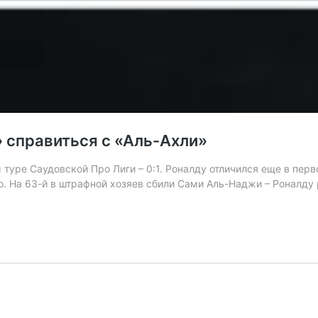
 справиться с «Аль-Ахли»
туре Саудовской Про Лиги – 0:1. Роналду отличился еще в пер
. На 63-й в штрафной хозяев сбили Сами Аль-Наджи – Роналду 
Пенальти
Роналду
помог
«Аль-
Насру»
справиться
с
«Аль-
Ахли»