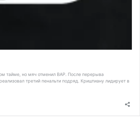
вом тайме, но мяч отменил ВАР. После перерыва
реализовал третий пенальти подряд. Криштиану лидирует в