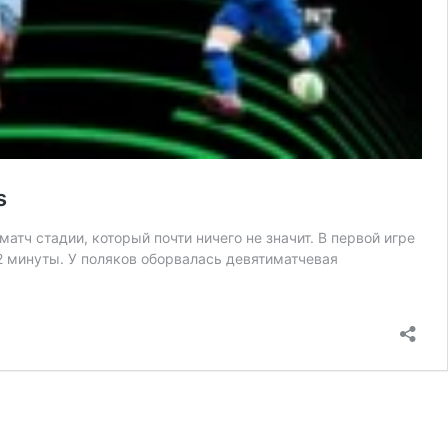
ts
атч стадии, который почти ничего не значит. В первой игре
22 минуты. У поляков оборвалась девятиматчевая