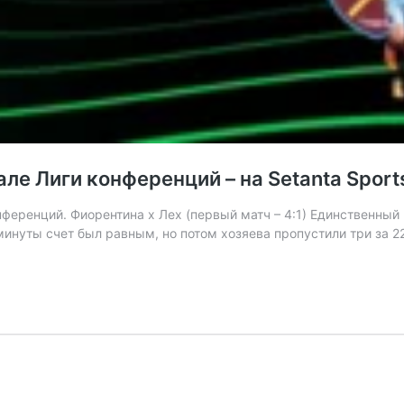
ле Лиги конференций – на Setanta Spor
еренций. Фиорентина х Лех (первый матч – 4:1) Единственный м
 минуты счет был равным, но потом хозяева пропустили три за 