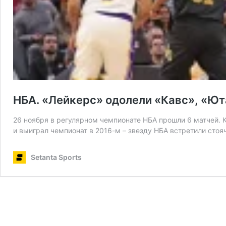
НБА. «Лейкерс» одолели «Кавс», «Ют
26 ноября в регулярном чемпионате НБА прошли 6 матчей. Кл
и выиграл чемпионат в 2016-м – звезду НБА встретили сто
Setanta Sports