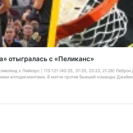
а» отыгралась с «Пеликанс»
ивленд x Лейкерс | 115:121 (40:35, 31:35, 23:23, 21:28) Леброн
ячими аплодисментами. В матче против бывшей команды Джеймс 