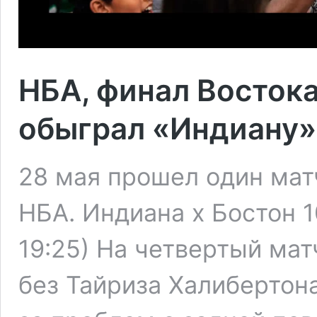
НБА, финал Востока
обыграл «Индиану»
28 мая прошел один мат
НБА. Индиана х Бостон 10
19:25) На четвертый мат
без Тайриза Халибертон