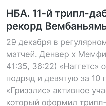
НБА. 11-й трипл-да
рекорд Вембаньям
29 декабря в регулярно
матчей. Денвер x Мемфис 
41:35, 36:22) «Наггетс»
подряд и девятую за 10 
«Гриззлис» активное уч
который оформил трипл-д