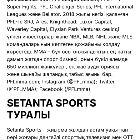
Super Fights, PFL Challenger Series, PFL International
Leagues және Bellator. 2018 жылы негізі қаланған
PFL-ге SRJ, Ares, Knighthead, Luxor Capital,
Waverley Capital, Elysian Park Ventures секілді
үлкен инвесторлар және NBA, MLB, NHL және MLS
командаларының көптеген қожайыны қолдау
көрсетеді. ММА – бұл осы онжылдықтың ең қатты
дамып жатқан спорт бизнесі, оның бүкіл әлемде
650 миллион жанкүйері, ең жас аудиториясы
және шынайы жаһандық табыс ағыны бар.
PFLmma.com; Instagram (@PFLmma); Twitter
(@PFLMMA); Facebook (/PFLmma)
SETANTA SPORTS
ТУРАЛЫ
Setanta Sports – жиырма жылдан астам уақыттан
бері жоғары деңгейлі спорттық телевизия мен OTT