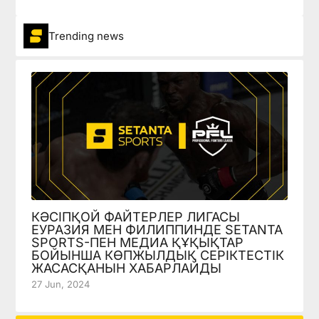
Trending news
КӘСІПҚОЙ ФАЙТЕРЛЕР ЛИГАСЫ
ЕУРАЗИЯ МЕН ФИЛИППИНДЕ SETANTA
SPORTS-ПЕН МЕДИА ҚҰҚЫҚТАР
БОЙЫНША КӨПЖЫЛДЫҚ СЕРІКТЕСТІК
ЖАСАСҚАНЫН ХАБАРЛАЙДЫ
27 Jun, 2024