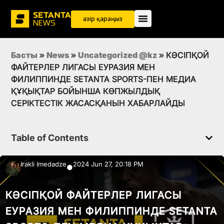
Қазір қараңыз
Басты
»
News
»
Uncategorized @kz
»
КӘСІПҚОЙ
ФАЙТЕРЛЕР ЛИГАСЫ ЕУРАЗИЯ МЕН
ФИЛИППИНДЕ SETANTA SPORTS-ПЕН МЕДИА
ҚҰҚЫҚТАР БОЙЫНША КӨПЖЫЛДЫҚ
СЕРІКТЕСТІК ЖАСАСҚАНЫН ХАБАРЛАЙДЫ
Table of Contents
Irakli Imedadze
2024 Jun 27, 20:18 PM
●
КӘСІПҚОЙ ФАЙТЕРЛЕР ЛИГАСЫ
ЕУРАЗИЯ МЕН ФИЛИППИНДЕ SETANTA