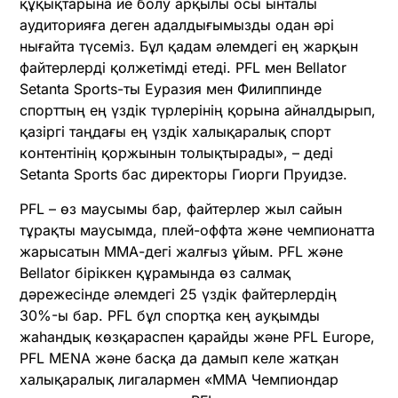
құқықтарына ие болу арқылы осы ынталы
аудиторияға деген адалдығымызды одан әрі
нығайта түсеміз. Бұл қадам әлемдегі ең жарқын
файтерлерді қолжетімді етеді. PFL мен Bellator
Setanta Sports-ты Еуразия мен Филиппинде
спорттың ең үздік түрлерінің қорына айналдырып,
қазіргі таңдағы ең үздік халықаралық спорт
контентінің қоржынын толықтырады», – деді
Setanta Sports бас директоры Гиорги Пруидзе.
PFL – өз маусымы бар, файтерлер жыл сайын
тұрақты маусымда, плей-оффта және чемпионатта
жарысатын ММА-дегі жалғыз ұйым. PFL және
Bellator біріккен құрамында өз салмақ
дәрежесінде әлемдегі 25 үздік файтерлердің
30%-ы бар. PFL бұл спортқа кең ауқымды
жаһандық көзқараспен қарайды және PFL Europe,
PFL MENA және басқа да дамып келе жатқан
халықаралық лигалармен «ММА Чемпиондар