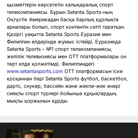
қызметтерін көрсететін халықаралық спорт
телекомпаниясы. Бұрын Setanta Sports-ның
Оңтүстік Америкадан басқа барлық құрлықта
арналары болып, спорт контентін сәтті таратқан.
Қазіргі уақытта Setanta Sports Еуразия мен
Филиппин елдерінде жұмыс істейді. Еуразияда
Setanta Sports – №1 спорт телекомпаниясы,
желілік телевизиясы мен OTT платформалары он
төрт елде қолжетімді. Филиппиндегі
www.setantasports.com
OTT платформасын іске
қосқаннан бері Setanta Sports футбол, баскетбол,
дартс, снукер, бассейн және жекпе-жек өнері
сияқты спорт түрлері бойынша құқықтардың
мықты қоржынын құрды.