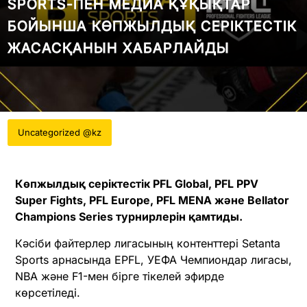
SPORTS-ПЕН МЕДИА ҚҰҚЫҚТАР
БОЙЫНША КӨПЖЫЛДЫҚ СЕРІКТЕСТІК
ЖАСАСҚАНЫН ХАБАРЛАЙДЫ
Uncategorized @kz
Көпжылдық серіктестік PFL Global, PFL PPV
Super Fights, PFL Europe, PFL MENA және Bellator
Champions Series турнирлерін қамтиды.
Кәсіби файтерлер лигасының контенттері Setanta
Sports арнасында EPFL, УЕФА Чемпиондар лигасы,
NBA және F1-мен бірге тікелей эфирде
көрсетіледі.