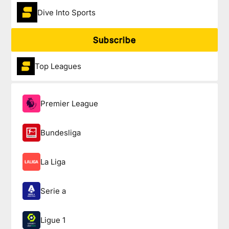
Dive Into Sports
Subscribe
Top Leagues
Premier League
Bundesliga
La Liga
Serie a
Ligue 1