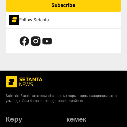
Subscribe
Follow Setanta
Setanta Sports эксклюзивті спорттық жарыстарды назарларыңызға
ұсынады. Оны басқа еш жерден көре алмайсыз.
Көру
көмек