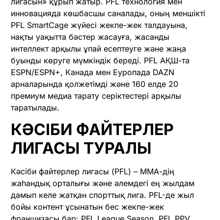
лигасын» құрып жатыр. PFL технология мен
инновацияда көшбасшы саналады, оның меншікті
PFL SmartCage жүйесі жекпе-жек талдауына,
нақты уақытта бәстер жасауға, жасанды
интеллект арқылы ұпай есептеуге және жаңа
буынды көруге мүмкіндік береді. PFL АҚШ-та
ESPN/ESPN+, Канада мен Еуропада DAZN
арналарында қолжетімді және 160 елде 20
премиум медиа тарату серіктестері арқылы
таратылады.
КӘСІБИ ФАЙТЕРЛЕР
ЛИГАСЫ ТУРАЛЫ
Кәсіби файтерлер лигасы (PFL) – ММА-дің
жаһандық орталығы және әлемдегі ең жылдам
дамып келе жатқан спорттық лига. PFL-де жыл
бойы контент ұсынатын бес жекпе-жек
франшизасы бар: PFL League Season, PFL PPV