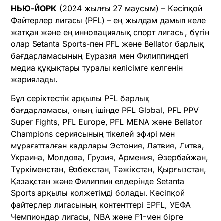
НЬЮ-ЙОРК
(2024 жылғы 27 маусым) – Кәсіпқой
Файтерлер лигасы (PFL) – ең жылдам дамып келе
жатқан және ең инновациялық спорт лигасы, бүгін
олар Setanta Sports-пен PFL және Bellator барлық
бағдарламасының Еуразия мен Филиппиндегі
медиа құқықтары туралы келісімге келгенін
жариялады.
Бұл серіктестік арқылы PFL барлық
бағдарламасы, оның ішінде PFL Global, PFL PPV
Super Fights, PFL Europe, PFL MENA және Bellator
Champions сериясының тікелей эфирі мен
мұрағатталған кадрлары Эстония, Латвия, Литва,
Украина, Молдова, Грузия, Армения, Әзербайжан,
Түркіменстан, Өзбекстан, Тәжікстан, Қырғызстан,
Қазақстан және Филиппин елдерінде Setanta
Sports арқылы қолжетімді болады. Кәсіпқой
файтерлер лигасының контенттері EPFL, УЕФА
Чемпиондар лигасы, NBA және F1-мен бірге