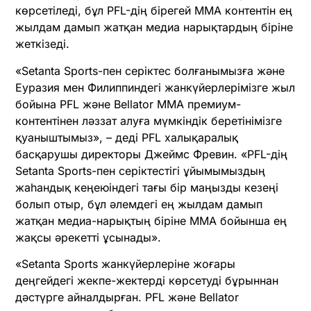
көрсетіледі, бұл PFL-дің бірегей MMA контентін ең
жылдам дамып жатқан медиа нарықтардың біріне
жеткізеді.
«Setanta Sports-пен серіктес болғанымызға және
Еуразия мен Филиппиндегі жанкүйерлерімізге жыл
бойына PFL және Bellator MMA премиум-
контентінен ләззат алуға мүмкіндік беретінімізге
қуаныштымыз», – деді PFL халықаралық
басқарушы директоры Джеймс Фревин. «PFL-дің
Setanta Sports-пен серіктестігі ұйымымыздың
жаһандық кеңеюіндегі тағы бір маңызды кезеңі
болып отыр, бұл әлемдегі ең жылдам дамып
жатқан медиа-нарықтың біріне ММА бойынша ең
жақсы әрекетті ұсынады».
«Setanta Sports жанкүйерлеріне жоғары
деңгейдегі жекпе-жектерді көрсетуді бұрыннан
дәстүрге айналдырған. PFL және Bellator