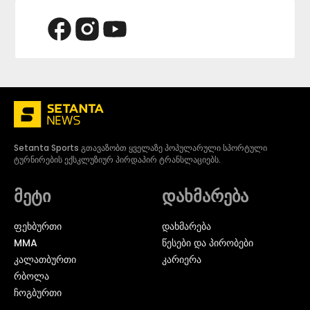
Setanta Sports გთავაზობთ ყველაზე პოპულარული სპორტული
ტურნირების ექსკლუზიურ პირდაპირ ტრანსლაციებს.
მეტი
დახმარება
ᲤᲔᲮᲑᲣᲠᲗᲘ
დახმარება
MMA
წესები და პირობები
ᲙᲐᲚᲐᲗᲑᲣᲠᲗᲘ
კარიერა
ᲠᲑᲝᲚᲐ
ᲩᲝᲒᲑᲣᲠᲗᲘ