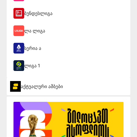
ბუნდესლიგა
ლა ლიგა
სერია ა
ლიგა 1
აქტუალური ამბები