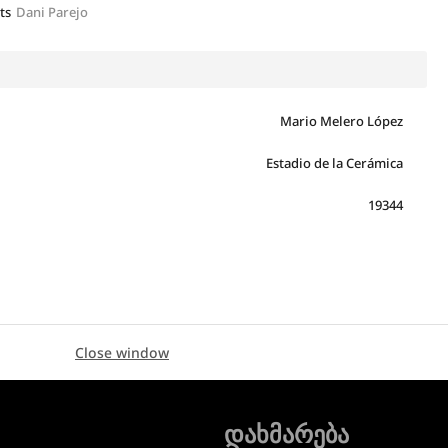
ts
Dani Parejo
Mario Melero López
Estadio de la Cerámica
19344
Close window
დახმარება