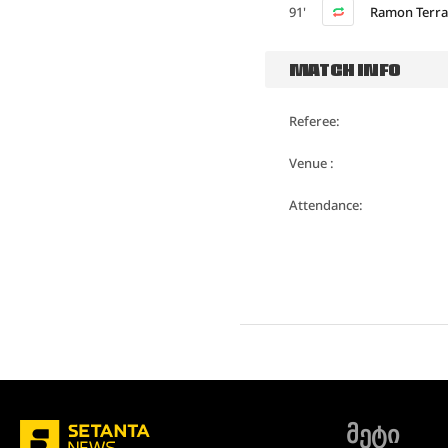
91'
Ramon Terra
MATCH INFO
Referee:
Venue :
Attendance:
მეტი