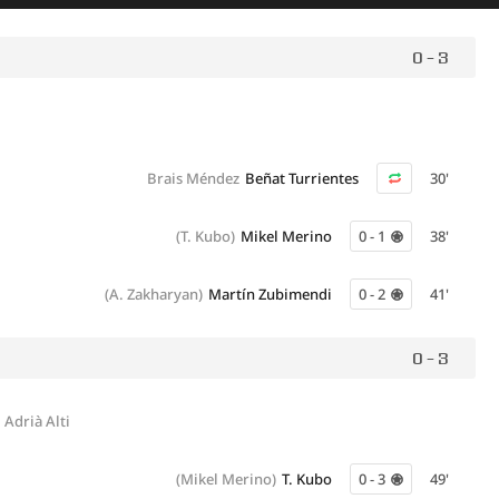
0 - 3
Brais Méndez
Beñat Turrientes
30'
(T. Kubo)
Mikel Merino
0 - 1
38'
(A. Zakharyan)
Martín Zubimendi
0 - 2
41'
0 - 3
Adrià Alti
(Mikel Merino)
T. Kubo
0 - 3
49'