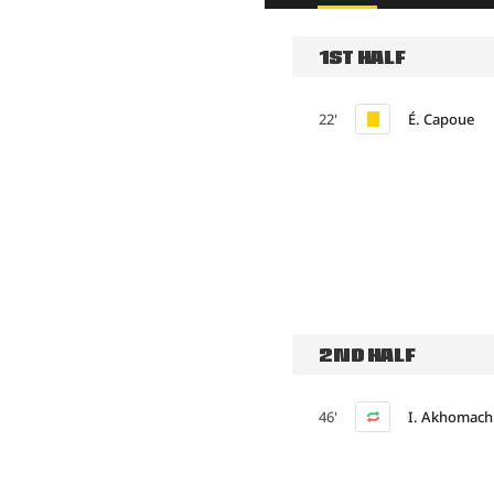
1ST HALF
22'
É. Capoue
2ND HALF
46'
I. Akhomach