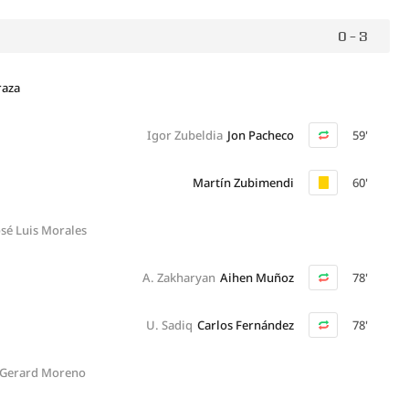
0 - 3
raza
Igor Zubeldia
Jon Pacheco
59'
Martín Zubimendi
60'
osé Luis Morales
A. Zakharyan
Aihen Muñoz
78'
U. Sadiq
Carlos Fernández
78'
Gerard Moreno