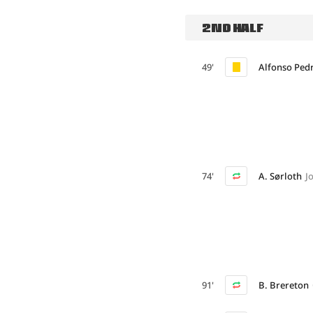
2ND HALF
49'
Alfonso Ped
74'
A. Sørloth
J
91'
B. Brereton