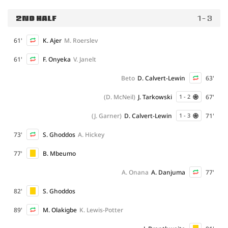
2ND HALF
1 - 3
61'
K. Ajer
M. Roerslev
61'
F. Onyeka
V. Janelt
Beto
D. Calvert-Lewin
63'
(D. McNeil)
J. Tarkowski
67'
1 - 2
(J. Garner)
D. Calvert-Lewin
71'
1 - 3
73'
S. Ghoddos
A. Hickey
77'
B. Mbeumo
A. Onana
A. Danjuma
77'
82'
S. Ghoddos
89'
M. Olakigbe
K. Lewis-Potter