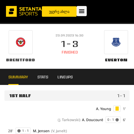
უყურე ახლა
23.09.2023 16:30
1 - 3
FINISHED
Brentford
Everton
SUMMARY
STATS
LINEUPS
1ST HALF
1 - 1
A. Young
1'
(J. Tarkowski)
A. Doucouré
6'
0 - 1
28'
M. Jensen
(V. Janelt)
1 - 1