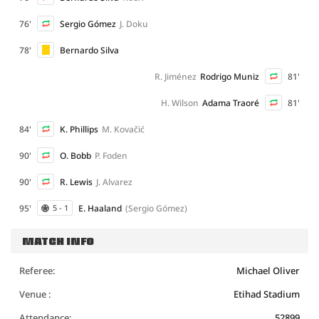
76'
Sergio Gómez
J. Doku
78'
Bernardo Silva
R. Jiménez
Rodrigo Muniz
81'
H. Wilson
Adama Traoré
81'
84'
K. Phillips
M. Kovačić
90'
O. Bobb
P. Foden
90'
R. Lewis
J. Alvarez
95'
E. Haaland
(Sergio Gómez)
5 - 1
MATCH INFO
Referee:
Michael Oliver
Venue :
Etihad Stadium
Attendance:
52899