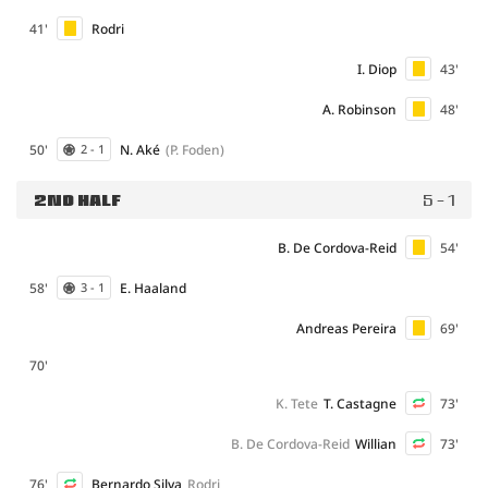
41'
Rodri
I. Diop
43'
A. Robinson
48'
50'
N. Aké
(P. Foden)
2 - 1
2ND HALF
5 - 1
B. De Cordova-Reid
54'
58'
E. Haaland
3 - 1
Andreas Pereira
69'
70'
K. Tete
T. Castagne
73'
B. De Cordova-Reid
Willian
73'
76'
Bernardo Silva
Rodri