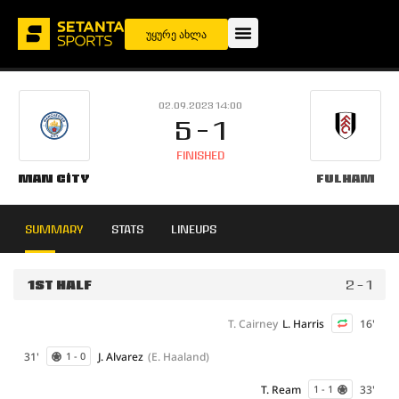
უყურე ახლა
02.09.2023 14:00
5 - 1
FINISHED
Man City
Fulham
SUMMARY
STATS
LINEUPS
1ST HALF
2 - 1
T. Cairney
L. Harris
16'
31'
J. Alvarez
(E. Haaland)
1 - 0
T. Ream
33'
1 - 1