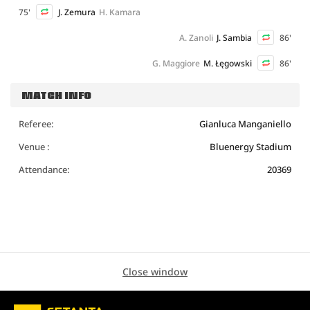
75'
J. Zemura
H. Kamara
A. Zanoli
J. Sambia
86'
G. Maggiore
M. Łęgowski
86'
MATCH INFO
Referee:
Gianluca Manganiello
Venue :
Bluenergy Stadium
Attendance:
20369
Close window