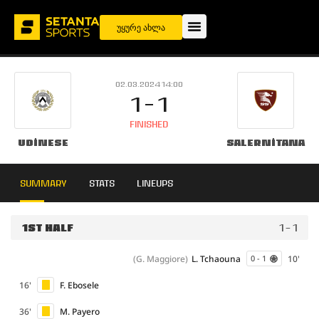
უყურე ახლა
02.03.2024 14:00
1 - 1
FINISHED
Udinese
Salernitana
SUMMARY
STATS
LINEUPS
1ST HALF
1 - 1
(G. Maggiore)
L. Tchaouna
10'
0 - 1
16'
F. Ebosele
36'
M. Payero