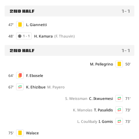
2ND HALF
1 - 1
47'
L. Giannetti
48'
H. Kamara
(F. Thauvin)
1 - 1
2ND HALF
1 - 1
M. Pellegrino
50'
64'
F. Ebosele
67'
K. Ehizibue
M. Payero
S. Weissman
C. Ikwuemesi
71'
K. Manolas
T. Pasalidis
73'
L. Coulibaly
I. Gomis
73'
75'
Walace