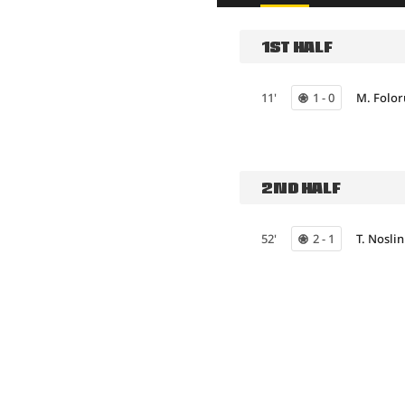
1ST HALF
11'
1 - 0
M. Folo
2ND HALF
52'
2 - 1
T. Noslin