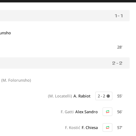
1 - 1
runsho
28'
2 - 2
(M. Folorunsho)
(M. Locatelli)
A. Rabiot
2 - 2
55'
F. Gatti
Alex Sandro
56'
F. Kostić
F. Chiesa
57'