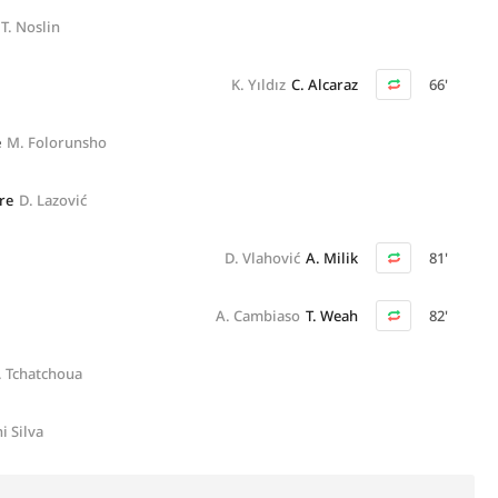
T. Noslin
K. Yıldız
C. Alcaraz
66'
e
M. Folorunsho
re
D. Lazović
D. Vlahović
A. Milik
81'
A. Cambiaso
T. Weah
82'
J. Tchatchoua
i Silva