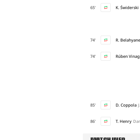
65'
K. Świderski
74'
R. Belahyan
74'
Rúben Vinag
85'
D. Coppola
86'
T. Henry
Dan
MATCH INFO