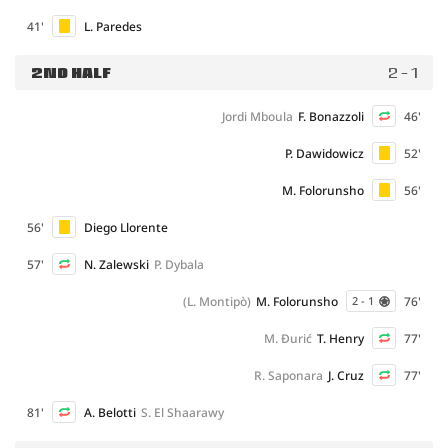
41'
L. Paredes
2ND HALF
2 - 1
Jordi Mboula
F. Bonazzoli
46'
P. Dawidowicz
52'
M. Folorunsho
56'
56'
Diego Llorente
57'
N. Zalewski
P. Dybala
(L. Montipò)
M. Folorunsho
76'
2 - 1
M. Đurić
T. Henry
77'
R. Saponara
J. Cruz
77'
81'
A. Belotti
S. El Shaarawy