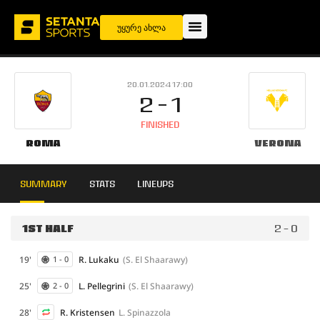
უყურე ახლა
20.01.2024 17:00
2 - 1
FINISHED
Roma
Verona
SUMMARY
STATS
LINEUPS
1ST HALF
2 - 0
19'
R. Lukaku
(S. El Shaarawy)
1 - 0
25'
L. Pellegrini
(S. El Shaarawy)
2 - 0
28'
R. Kristensen
L. Spinazzola