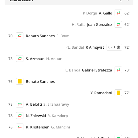
P. Dorgu
A. Gallo
62'
H. Rafia
Joan Gonzàlez
62'
70'
Renato Sanches
E. Bove
(L. Banda)
P. Almqvist
72'
0 - 1
73'
S. Azmoun
H. Aouar
L. Banda
Gabriel Strefezza
73'
76'
Renato Sanches
Y. Ramadani
77'
78'
A. Belotti
S. El Shaarawy
78'
N. Zalewski
R. Karsdorp
78'
R. Kristensen
G. Mancini