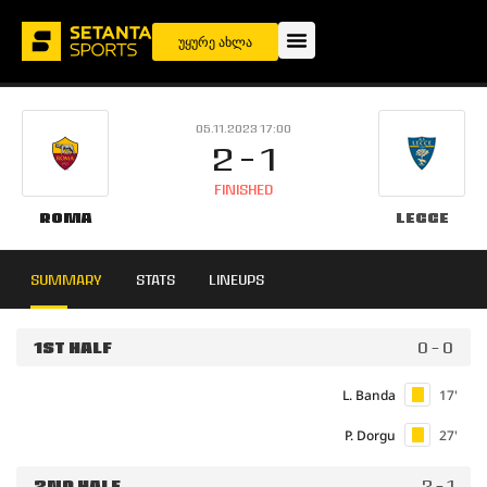
უყურე ახლა
05.11.2023 17:00
2 - 1
FINISHED
Roma
Lecce
SUMMARY
STATS
LINEUPS
1ST HALF
0 - 0
L. Banda
17'
P. Dorgu
27'
2ND HALF
2 - 1