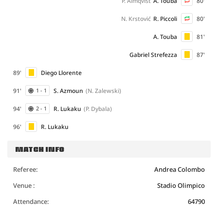
P. Almqvist
A. Touba
80'
N. Krstović
R. Piccoli
80'
A. Touba
81'
Gabriel Strefezza
87'
89'
Diego Llorente
91'
S. Azmoun
(N. Zalewski)
1 - 1
94'
R. Lukaku
(P. Dybala)
2 - 1
96'
R. Lukaku
MATCH INFO
Referee:
Andrea Colombo
Venue :
Stadio Olimpico
Attendance:
64790