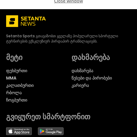
Close window
Setanta Sports გთავაზობთ ყველაზე პოპულარული სპორტული
ტურნირების ექსკლუზიურ პირდაპირ ტრანსლაციებს.
მეტი
დახმარება
ᲤᲔᲮᲑᲣᲠᲗᲘ
დახმარება
MMA
წესები და პირობები
ᲙᲐᲚᲐᲗᲑᲣᲠᲗᲘ
კარიერა
ᲠᲑᲝᲚᲐ
ᲩᲝᲒᲑᲣᲠᲗᲘ
გვიყურეთ სმარტფონით