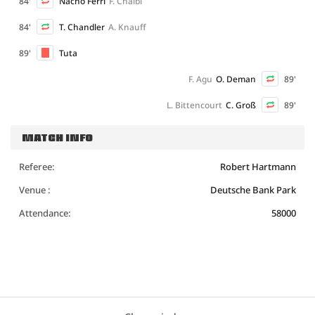
84'
Nacho Ferri
F. Chaïbi
84'
T. Chandler
A. Knauff
89'
Tuta
F. Agu
O. Deman
89'
L. Bittencourt
C. Groß
89'
MATCH INFO
Referee:
Robert Hartmann
Venue :
Deutsche Bank Park
Attendance:
58000