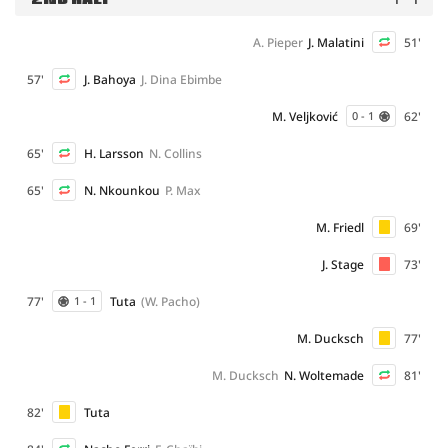
A. Pieper
J. Malatini
51'
57'
J. Bahoya
J. Dina Ebimbe
M. Veljković
62'
0 - 1
65'
H. Larsson
N. Collins
65'
N. Nkounkou
P. Max
M. Friedl
69'
J. Stage
73'
77'
Tuta
(W. Pacho)
1 - 1
M. Ducksch
77'
M. Ducksch
N. Woltemade
81'
82'
Tuta