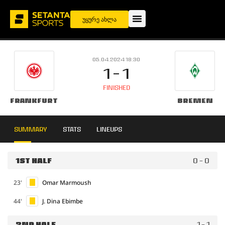
უყურე ახლა
05.04.2024 18:30
1 - 1
FINISHED
Frankfurt
Bremen
SUMMARY
STATS
LINEUPS
1ST HALF
0 - 0
23'
Omar Marmoush
44'
J. Dina Ebimbe
2ND HALF
1 - 1