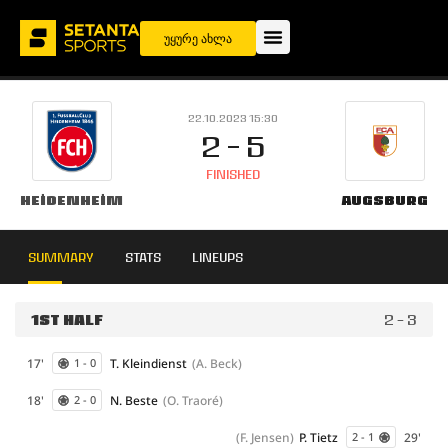
უყურე ახლა
22.10.2023 15:30
2 - 5
FINISHED
Heidenheim
Augsburg
SUMMARY
STATS
LINEUPS
1ST HALF
2 - 3
17'
T. Kleindienst
(A. Beck)
1 - 0
18'
N. Beste
(O. Traoré)
2 - 0
(F. Jensen)
P. Tietz
29'
2 - 1