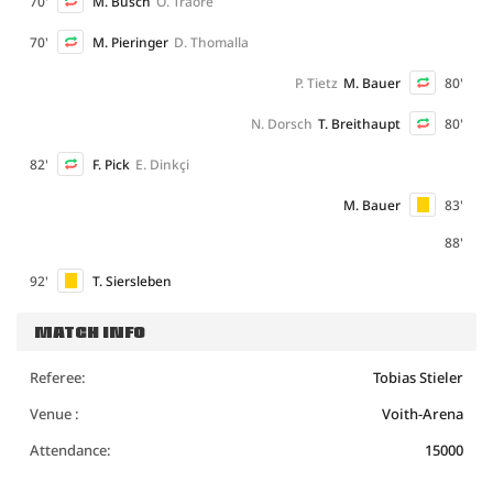
70'
M. Busch
O. Traoré
70'
M. Pieringer
D. Thomalla
P. Tietz
M. Bauer
80'
N. Dorsch
T. Breithaupt
80'
82'
F. Pick
E. Dinkçi
M. Bauer
83'
88'
92'
T. Siersleben
MATCH INFO
Referee:
Tobias Stieler
Venue :
Voith-Arena
Attendance:
15000