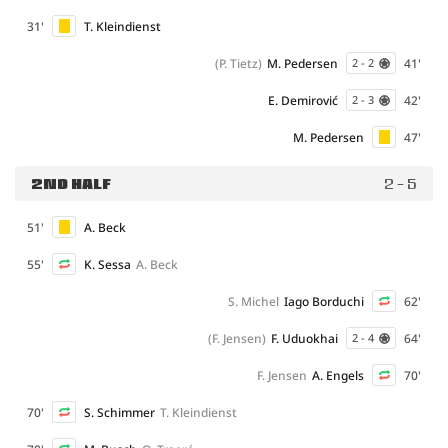
31'
T. Kleindienst
(P. Tietz)
M. Pedersen
41'
2 - 2
E. Demirović
42'
2 - 3
M. Pedersen
47'
2ND HALF
2 - 5
51'
A. Beck
55'
K. Sessa
A. Beck
S. Michel
Iago Borduchi
62'
(F. Jensen)
F. Uduokhai
64'
2 - 4
F. Jensen
A. Engels
70'
70'
S. Schimmer
T. Kleindienst