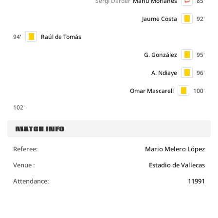
Sergi Darder
Manu Morlanes
85'
Jaume Costa
92'
94'
Raúl de Tomás
G. González
95'
A. Ndiaye
96'
Omar Mascarell
100'
102'
MATCH INFO
Referee:
Mario Melero López
Venue :
Estadio de Vallecas
Attendance:
11991