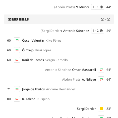
(Abdón Prats)
V. Muriqi
44'
1 - 1
2ND HALF
2 - 2
(Sergi Darder)
Antonio Sánchez
59'
1 - 2
60'
Óscar Valentín
Kike Pérez
60'
Ó. Trejo
Unai López
60'
Raúl de Tomás
Sergio Camello
Antonio Sánchez
Omar Mascarell
64'
Abdón Prats
A. Ndiaye
64'
71'
Jorge de Frutos
Aridane Hernández
80'
R. Falcao
P. Espino
Sergi Darder
83'