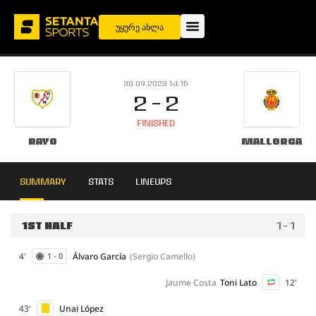
უყურე ახლა
30.09.2023 14:15
2 - 2
FINISHED
Rayo
Mallorca
SUMMARY
STATS
LINEUPS
1ST HALF
1 - 1
4'
Álvaro García
(Sergio Camello)
1 - 0
Jaume Costa
Toni Lato
12'
43'
Unai López