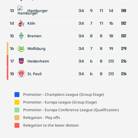
Hamburger
13
34
9
11
14
38
Köln
14
34
7
11
16
32
Bremen
15
34
8
8
18
32
Wolfsburg
16
34
7
8
19
29
Heidenheim
17
34
6
8
20
26
St. Pauli
18
34
6
8
20
26
Promotion - Champions League (Group Stage)
Promotion - Europa League (Group Stage)
Promotion - Europa Conference League (Qualification)
Relegation - Play offs
Relegation to the lower division