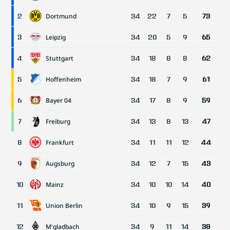
Dortmund
2
34
22
7
5
73
Leipzig
3
34
20
5
9
65
Stuttgart
4
34
18
8
8
62
Hoffenheim
5
34
18
7
9
61
Bayer 04
6
34
17
8
9
59
Freiburg
7
34
13
8
13
47
Frankfurt
8
34
11
11
12
44
Augsburg
9
34
12
7
15
43
Mainz
10
34
10
10
14
40
Union Berlin
11
34
10
9
15
39
M'gladbach
12
34
9
11
14
38