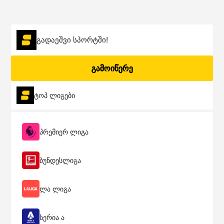
გადაეშვი სპორტში!
გამოიწერე
ტოპ ლიგები
პრემიერ ლიგა
ბუნდესლიგა
ლა ლიგა
სერია ა