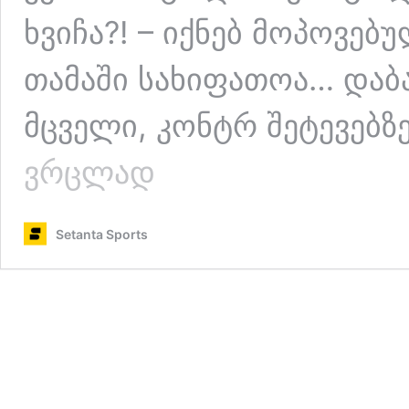
ხვიჩა?! – იქნებ მოპოვებ
თამაში სახიფათოა… დაბ
მცველი, კონტრ შეტევებ
აინტრახტი
ვრცლად
vs
ნაპოლი
–
Setanta Sports
კვარაცხელია
ჩემპიონთა
ლიგას
უბრუნდება