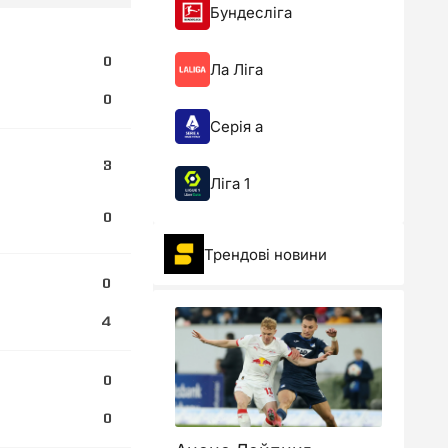
Бундесліга
0
Ла Ліга
0
Серія а
3
Ліга 1
0
Трендові новини
0
4
0
0