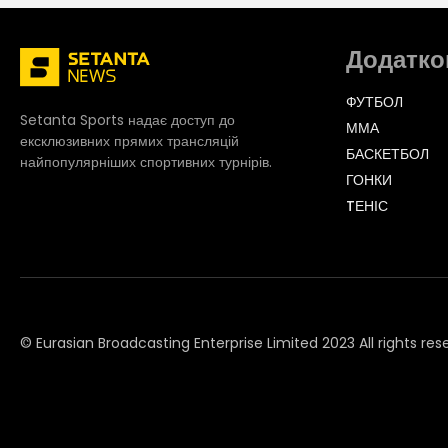
Chelsea
FINISHED
Aug-30
Fulham
11:30
Додатко
ФУТБОЛ
Setanta Sports надає доступ до
ММА
ексклюзивних прямих трансляцій
БАСКЕТБОЛ
найпопулярніших спортивних турнірів.
Sunderland
FINISHED
ГОНКИ
Aug-30
TЕНІС
14:00
Brentford
Wolves
FINISHED
© Eurasian Broadcasting Enterprise Limited 2023 All rights res
Aug-30
Everton
14:00
© Adjara.com LLC 2023 All rights reserved
Brighton
FINISHED
Aug-31