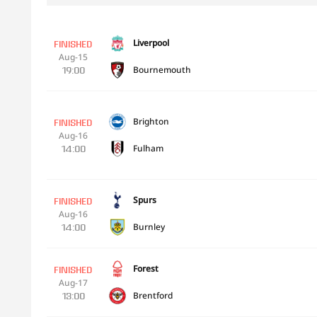
Liverpool
FINISHED
Aug-15
Bournemouth
19:00
Brighton
FINISHED
Aug-16
Fulham
14:00
Spurs
FINISHED
Aug-16
Burnley
14:00
Forest
FINISHED
Aug-17
Brentford
13:00