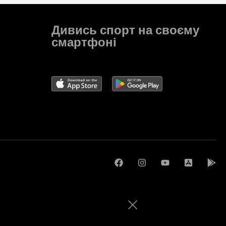
3
2
Дивись спорт на своєму
смартфоні
0
1
0
0
0