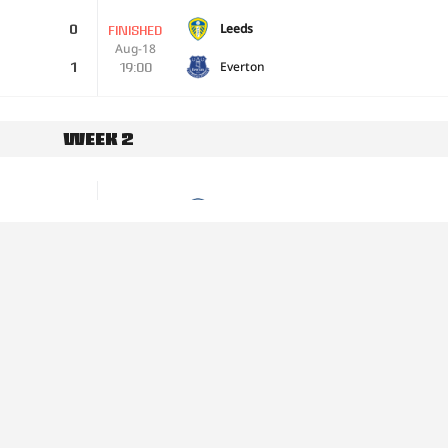
Leeds
0
FINISHED
Aug-18
Everton
19:00
1
Week 2
Man City
1
FINISHED
Aug-23
Spurs
11:30
5
Brentford
1
FINISHED
Aug-23
Villa
14:00
0
2