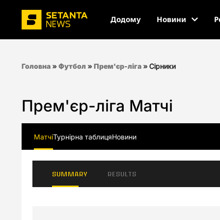
Додому
Новини
Р
Головна
»
Футбол
»
Прем'єр-ліга
»
Сірники
Прем'єр-ліга Матчі
Матчі
Турнірна таблиця
Новини
SUMMARY
RESULTS