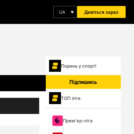
Дивіться зараз
UA
Поринь у спорт!
Підпишись
ТОП ліги
Прем'єр-ліга