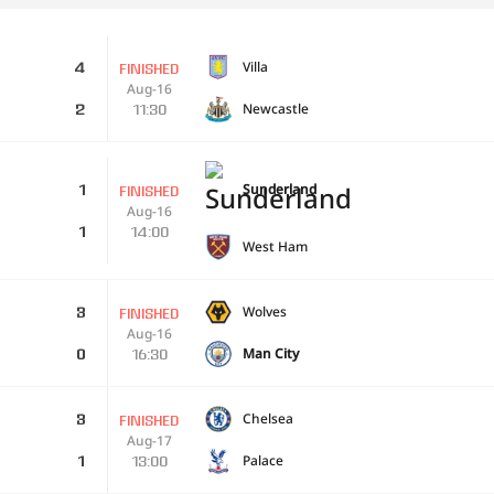
Villa
4
FINISHED
Aug-16
Newcastle
11:30
2
Sunderland
1
FINISHED
Aug-16
14:00
1
West Ham
Wolves
3
FINISHED
Aug-16
Man City
16:30
0
Chelsea
3
FINISHED
Aug-17
Palace
13:00
1