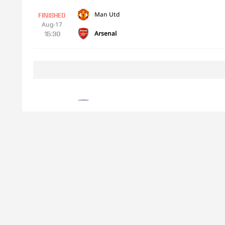
Man Utd
FINISHED
Aug-17
Arsenal
15:30
West Ham
FINISHED
Aug-22
Chelsea
19:00
Bournemouth
FINISHED
Aug-23
Wolves
14:00
Burnley