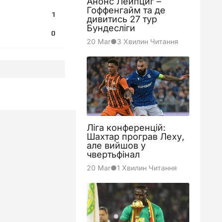
Анонс Лейпциг –
Гоффенгайм та де
1
дивитись 27 тур
Бундесліги
0
20 Mar
●
3 Хвилин Читання
0
2
Ліга конференцій:
Шахтар програв Леху,
але вийшов у
1
чвертьфінал
20 Mar
●
1 Хвилин Читання
0