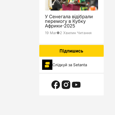
5
0
У Сенегала відібрали
перемогу в Кубку
Африки-2025
19 Mar
●
2 Хвилин Читання
2
Підпишись
0
Слідкуй за Setanta
2
3