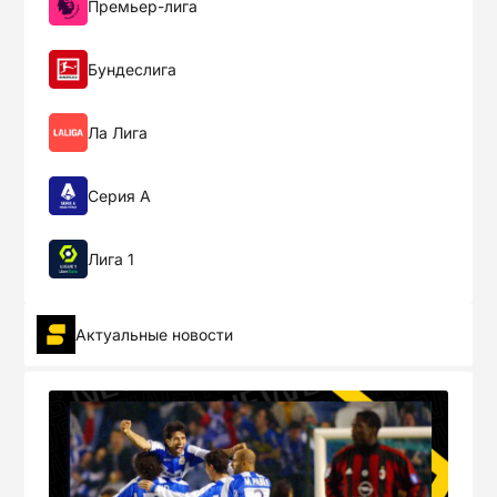
Премьер-лига
Arsenal
15:30
1
Бундеслига
Leeds
1
FINISHED
Aug-18
Everton
19:00
0
Ла Лига
Week 2
Серия А
Лига 1
West Ham
1
FINISHED
Aug-22
Chelsea
19:00
5
Актуальные новости
Man City
0
FINISHED
Aug-23
Spurs
11:30
2
Bournemouth
1
FINISHED