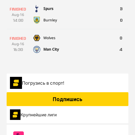
Spurs
3
FINISHED
Aug-16
Burnley
14:00
0
Wolves
0
FINISHED
Aug-16
Man City
16:30
4
Forest
3
FINISHED
Aug-17
Brentford
13:00
1
Погрузиcь в спорт!
Chelsea
0
FINISHED
Подпишись
Aug-17
Palace
13:00
0
Крупнейшие лиги
Man Utd
0
FINISHED
Aug-17